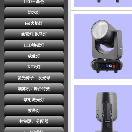
LED三基色
防水灯
led火焰灯
像素灯,跑马灯
LED地板灯
成像灯
KTV灯
发光椅子，发光球
烟雾机 / 舞台特效
镭射激光灯
效果灯
控制器、分配器