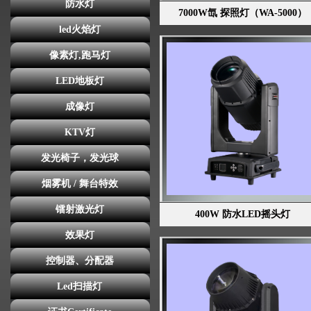
防水灯
7000W氙 探照灯（WA-5000）
led火焰灯
像素灯,跑马灯
LED地板灯
成像灯
KTV灯
发光椅子，发光球
烟雾机 / 舞台特效
镭射激光灯
400W 防水LED摇头灯
效果灯
控制器、分配器
Led扫描灯