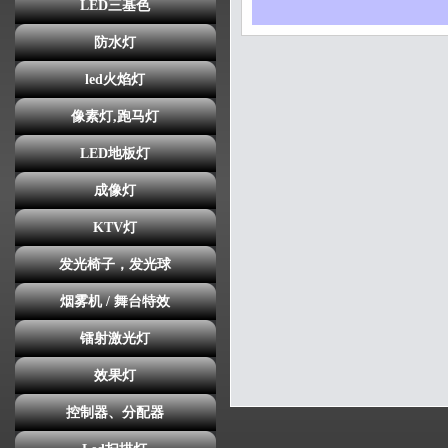
LED三基色
防水灯
led火焰灯
像素灯,跑马灯
LED地板灯
成像灯
KTV灯
发光椅子，发光球
烟雾机 / 舞台特效
镭射激光灯
效果灯
控制器、分配器