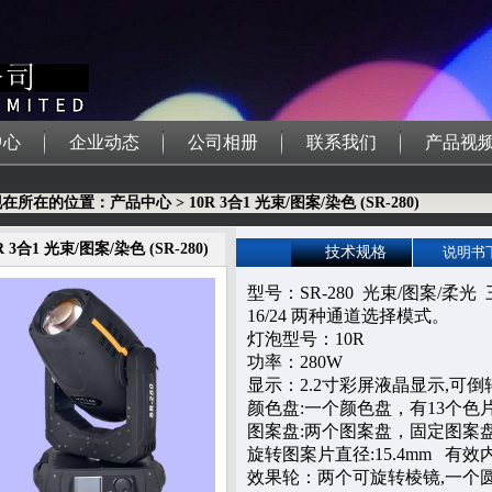
中心
企业动态
公司相册
联系我们
产品视
在所在的位置：产品中心 > 10R 3合1 光束/图案/染色 (SR-280)
R 3合1 光束/图案/染色 (SR-280)
技术规格
说明书
型号：SR-280 光束/图案/柔
16/24 两种通道选择模式。
灯泡型号：10R
功率：280W
显示：2.2寸彩屏液晶显示,可倒转
颜色盘:一个颜色盘，有13个色
图案盘:两个图案盘，固定图案盘
旋转图案片直径:15.4mm 有效内
效果轮：两个可旋转棱镜,一个