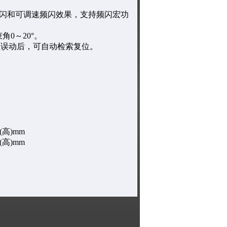
械频闪和可调速频闪效果，支持频闪宏功
0～20°。
生误动后，可自动检索复位。
(高)mm
(高)mm