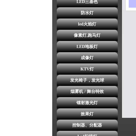
LED三基色
防水灯
led火焰灯
像素灯,跑马灯
LED地板灯
成像灯
KTV灯
发光椅子，发光球
烟雾机 / 舞台特效
镭射激光灯
效果灯
控制器、分配器