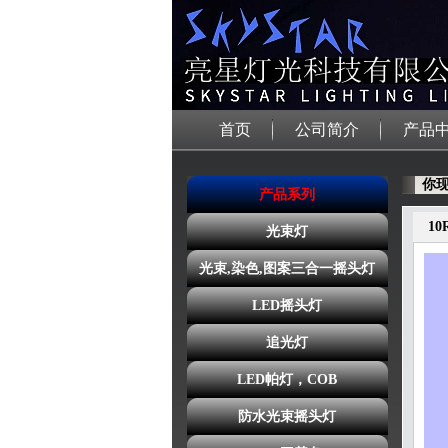
首页
公司简介
产品
你现
产品系列
10
光束灯
光束,染色,图案三合一摇头灯
LED摇头灯
追光灯
LED帕灯，COB
防水光束摇头灯