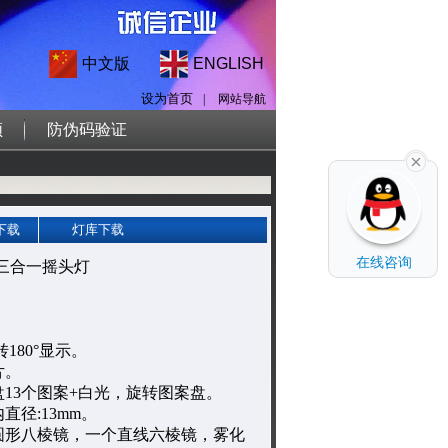
中文版
ENGLISH
设为首页
|
网站导航
频
防伪码验证
下载
灯库下载
在线咨询
光 三合一摇头灯
180°显示。
片。
13个图案+白光，旋转图案盘。
直径:13mm。
圆形八棱镜，一个直线六棱镜，雾化