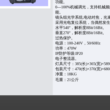
功能。
0—100%机械调光，支持机
能。
镜头组光学系统,电动对焦，光束角
采用光电复位系统，当偶然发
水平540°，解析度8Bit/16Bit。
垂直270°，解析度8Bit/16Bit。
过热保护。
电源：100-240V，50/60Hz
功率：470W
IP防护等级:IP20
电子整流器。
灯具尺寸：385(长)×365(宽)×589
包装尺寸：470(长)×370(宽)×680
净重：18KG
毛重：21公斤